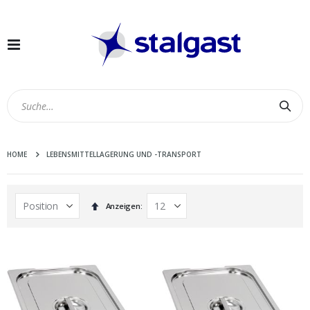
Navigation
umschalten
Suc
HOME
LEBENSMITTELLAGERUNG UND -TRANSPORT
In
Anzeigen
absteigender
Reihenfolge