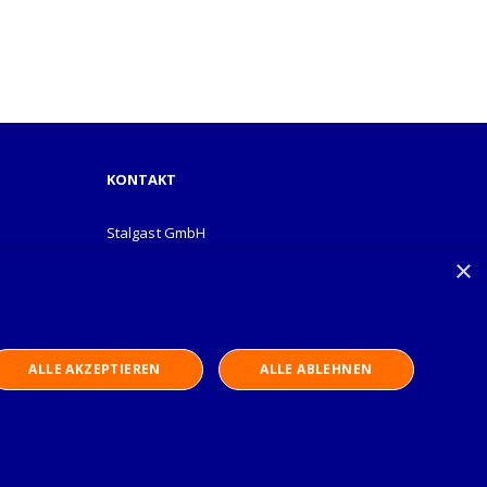
KONTAKT
Stalgast GmbH
Mary-Somerville-Str.6
×
28359 Bremen
info@stalgast.de
+49 421 408844-0
ALLE AKZEPTIEREN
ALLE ABLEHNEN