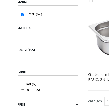
1/1
MARKE
items
Gredil
67
MATERIAL
GN-GRÖSSE
FARBE
Gastronormb
BASIC, GN 1
items
Rot
6
items
Silber
66
Anzeigen
PREIS