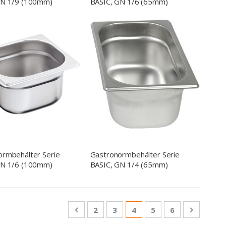
GN 1/9 (100mm)
BASIC, GN 1/6 (65mm)
ormbehälter Serie
Gastronormbehälter Serie
GN 1/6 (100mm)
BASIC, GN 1/4 (65mm)
Seite
Seite
Zurück
Seite
Seite
Sie lesen gerade Seite
Seite
Seite
Seite
Weiter
2
3
4
5
6