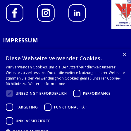
IMPRESSUM
DATENSCHUTZERKLÄRUNG
×
Diese Webseite verwendet Cookies.
AGB
Wir verwenden Cookies, um die Benutzerfreundlichkeit unserer
Website zu verbessern. Durch die weitere Nutzung unserer Webseite
KONTAKT
stimmen Sie der Verwendung von Cookies gemäß unserer Cookie-
Richtlinie zu.
Weitere Informationen
Stalgast GmbH
UNBEDINGT ERFORDERLICH
PERFORMANCE
Mary-Somerville-Str.6
28359 Bremen
TARGETING
FUNKTIONALITÄT
info@stalgast.de
+49 421 408844-0
UNKLASSIFIZIERTE