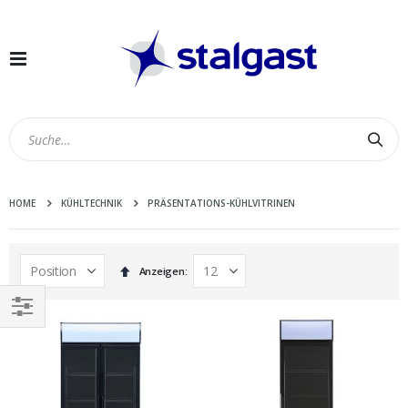
Navigation
umschalten
Suc
HOME
KÜHLTECHNIK
PRÄSENTATIONS-KÜHLVITRINEN
In
Anzeigen
absteigender
Reihenfolge
EINKAUFEN
NACH