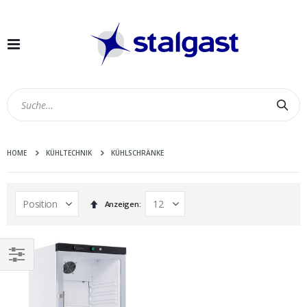
Navigation
umschalten
Suc
HOME
KÜHLTECHNIK
KÜHLSCHRÄNKE
In
Anzeigen
absteigender
Reihenfolge
EINKAUFEN
NACH