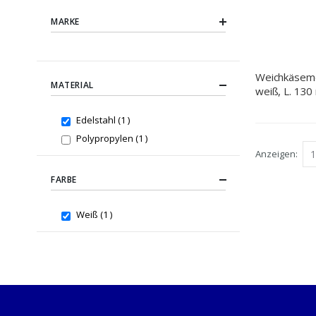
MARKE
Weichkäseme
MATERIAL
weiß, L. 13
item
Edelstahl
1
item
Polypropylen
1
Anzeigen
FARBE
item
Weiß
1