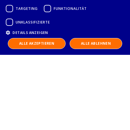
TARGETING
FUNKTIONALITÄT
UNKLASSIFIZIERTE
DETAILS ANZEIGEN
ALLE AKZEPTIEREN
ALLE ABLEHNEN
IMPRESSUM
DATENSCHUTZERKLÄRUNG
AGB
KONTAKT
Stalgast GmbH
Mary-Somerville-Str.6
28359 Bremen
info@stalgast.de
+49 421 408844-0