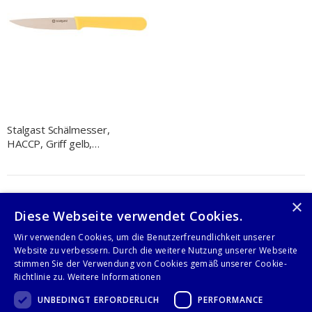
Stalgast Schälmesser,
HACCP, Griff gelb,
Edelstahlklinge 9 cm
×
Anzeigen
Diese Webseite verwendet Cookies.
Wir verwenden Cookies, um die Benutzerfreundlichkeit unserer
Website zu verbessern. Durch die weitere Nutzung unserer Webseite
stimmen Sie der Verwendung von Cookies gemäß unserer Cookie-
Richtlinie zu.
Weitere Informationen
Folge uns auf
UNBEDINGT ERFORDERLICH
PERFORMANCE