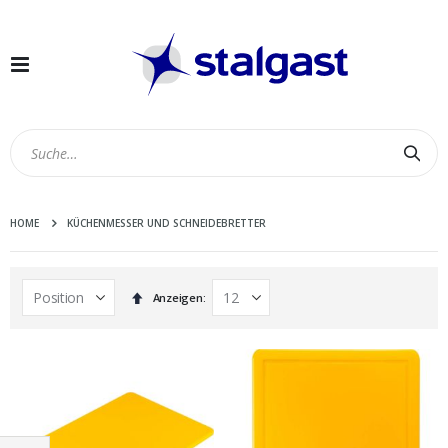
Navigation
umschalten
Suc
HOME
KÜCHENMESSER UND SCHNEIDEBRETTER
In
Anzeigen
absteigender
Reihenfolge