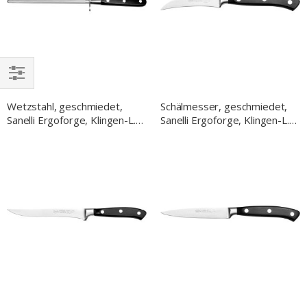
EINKAUFEN
Wetzstahl, geschmiedet,
Schälmesser, geschmiedet,
NACH
Sanelli Ergoforge, Klingen-L.
Sanelli Ergoforge, Klingen-L.
200 mm
70 mm