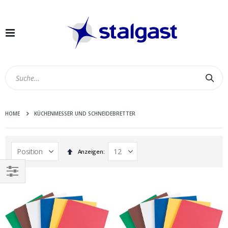
Navigation
umschalten
Suc
HOME
KÜCHENMESSER UND SCHNEIDEBRETTER
In
Anzeigen
absteigender
Reihenfolge
EINKAUFEN
NACH