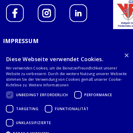
IMPRESSUM
DATENSCHUTZERKLÄRUNG
×
Diese Webseite verwendet Cookies.
AGB
Wir verwenden Cookies, um die Benutzerfreundlichkeit unserer
Website zu verbessern. Durch die weitere Nutzung unserer Webseite
KONTAKT
stimmen Sie der Verwendung von Cookies gemäß unserer Cookie-
Richtlinie zu.
Weitere Informationen
Stalgast GmbH
UNBEDINGT ERFORDERLICH
PERFORMANCE
Mary-Somerville-Str.6
28359 Bremen
TARGETING
FUNKTIONALITÄT
info@stalgast.de
+49 421 408844-0
UNKLASSIFIZIERTE