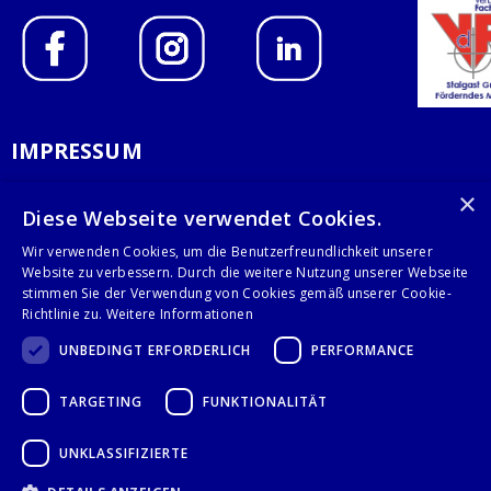
IMPRESSUM
DATENSCHUTZERKLÄRUNG
×
Diese Webseite verwendet Cookies.
AGB
Wir verwenden Cookies, um die Benutzerfreundlichkeit unserer
Website zu verbessern. Durch die weitere Nutzung unserer Webseite
KONTAKT
stimmen Sie der Verwendung von Cookies gemäß unserer Cookie-
Richtlinie zu.
Weitere Informationen
Stalgast GmbH
UNBEDINGT ERFORDERLICH
PERFORMANCE
Mary-Somerville-Str.6
28359 Bremen
TARGETING
FUNKTIONALITÄT
info@stalgast.de
+49 421 408844-0
UNKLASSIFIZIERTE