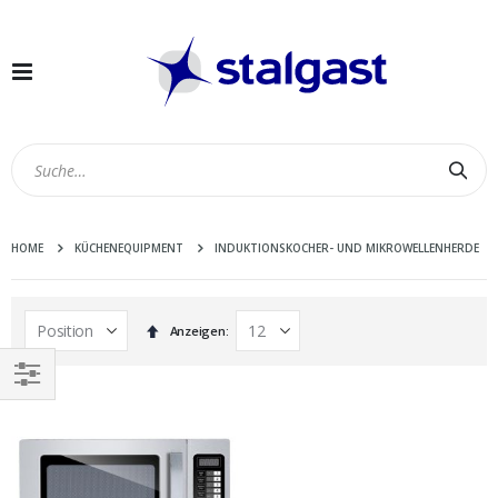
Navigation
umschalten
Suc
HOME
KÜCHENEQUIPMENT
INDUKTIONSKOCHER- UND MIKROWELLENHERDE
In
Anzeigen
absteigender
Reihenfolge
EINKAUFEN
NACH