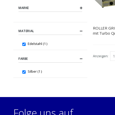
MARKE
ROLLER GRI
MATERIAL
mit Turbo Q
Abmessung 5
mm (BxTxH
item
Edelstahl
1
Anzeigen
FARBE
item
Silber
1
Folge uns auf