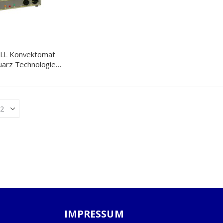
LL Konvektomat
uarz Technologie,
95 x 610 x 590
)
IMPRESSUM