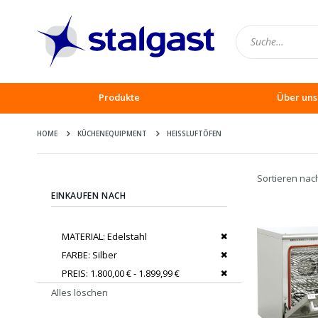
Produkte
Über uns
HOME
KÜCHENEQUIPMENT
HEISSLUFTÖFEN
Sortieren nac
EINKAUFEN NACH
Dies entfernen
MATERIAL
Edelstahl
Dies entfernen
FARBE
Silber
Dies entfernen
PREIS
1.800,00 € - 1.899,99 €
Alles löschen