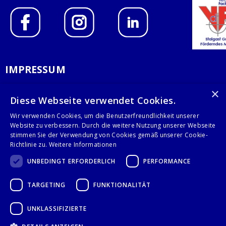
IMPRESSUM
DATENSCHUTZERKLÄRUNG
×
Diese Webseite verwendet Cookies.
AGB
Wir verwenden Cookies, um die Benutzerfreundlichkeit unserer
Website zu verbessern. Durch die weitere Nutzung unserer Webseite
KONTAKT
stimmen Sie der Verwendung von Cookies gemäß unserer Cookie-
Richtlinie zu.
Weitere Informationen
Stalgast GmbH
UNBEDINGT ERFORDERLICH
PERFORMANCE
Mary-Somerville-Str.6
28359 Bremen
TARGETING
FUNKTIONALITÄT
info@stalgast.de
+49 421 408844-0
UNKLASSIFIZIERTE