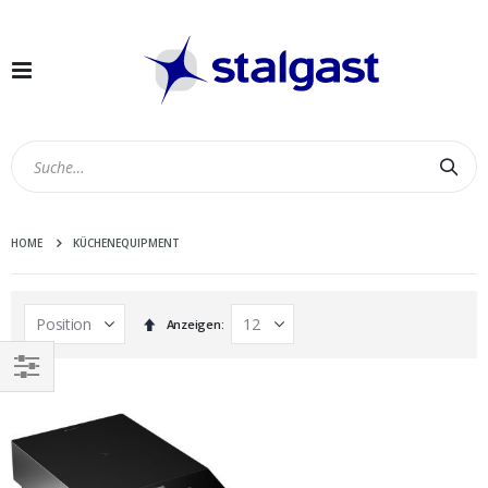
Navigation
umschalten
Suc
HOME
KÜCHENEQUIPMENT
In
Anzeigen
absteigender
Reihenfolge
EINKAUFEN
NACH