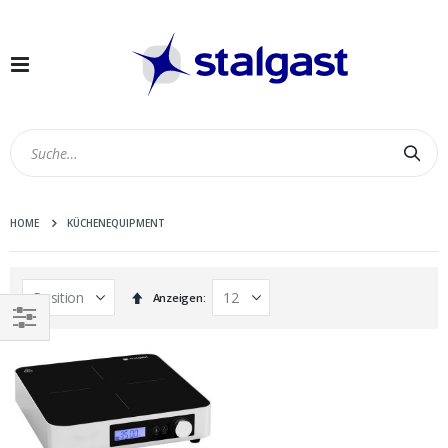
Navigation
umschalten
Suc
HOME
KÜCHENEQUIPMENT
In
Anzeigen
absteigender
Reihenfolge
EINKAUFEN
NACH