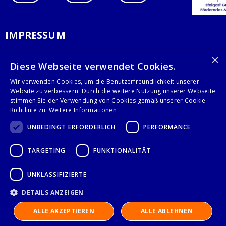
IMPRESSUM
DATENSCHUTZERKLÄRUNG
×
Diese Webseite verwendet Cookies.
AGB
Wir verwenden Cookies, um die Benutzerfreundlichkeit unserer
Website zu verbessern. Durch die weitere Nutzung unserer Webseite
KONTAKT
stimmen Sie der Verwendung von Cookies gemäß unserer Cookie-
Richtlinie zu.
Weitere Informationen
Stalgast GmbH
UNBEDINGT ERFORDERLICH
PERFORMANCE
Mary-Somerville-Str.6
28359 Bremen
TARGETING
FUNKTIONALITÄT
info@stalgast.de
+49 421 408844-0
UNKLASSIFIZIERTE
DETAILS ANZEIGEN
© 2021 Stalgast GmbH
ALLE AKZEPTIEREN
ALLE ABLEHNEN