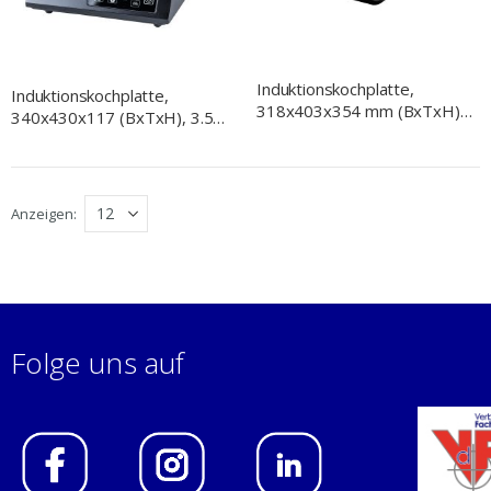
Induktionskochplatte,
Induktionskochplatte,
318x403x354 mm (BxTxH),
340x430x117 (BxTxH), 3.5
3 kW, 230 V
kW, 230 V
Anzeigen
Folge uns auf