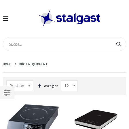
Navigation
umschalten
Suc
HOME
KÜCHENEQUIPMENT
In
Anzeigen
absteigender
Reihenfolge
EINKAUFEN
NACH