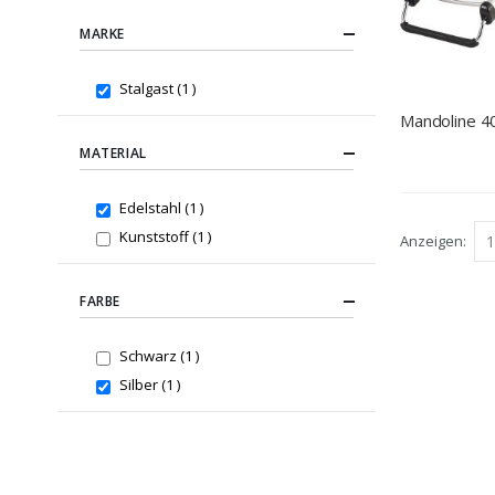
MARKE
item
Stalgast
1
Mandoline 
MATERIAL
item
Edelstahl
1
item
Kunststoff
1
Anzeigen
FARBE
item
Schwarz
1
item
Silber
1