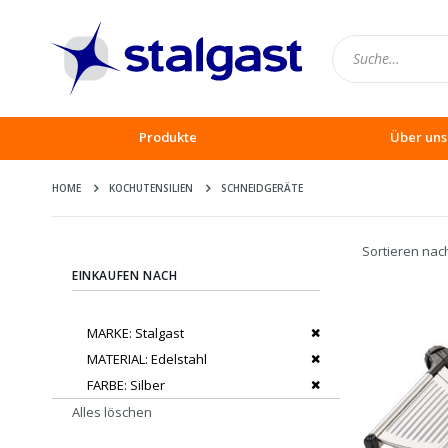
Produkte
Über uns
HOME
KOCHUTENSILIEN
SCHNEIDGERÄTE
Sortieren nac
EINKAUFEN NACH
Dies entfernen
MARKE
Stalgast
Dies entfernen
MATERIAL
Edelstahl
Dies entfernen
FARBE
Silber
Alles löschen