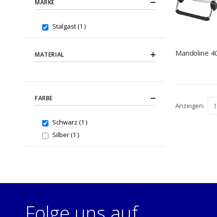
MARKE
item
Stalgast
1
Mandoline 
MATERIAL
FARBE
Anzeigen
item
Schwarz
1
item
Silber
1
Folge uns auf