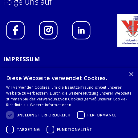
Folge uns auf
IMPRESSUM
DATENSCHUTZERKLÄRUNG
×
Diese Webseite verwendet Cookies.
AGB
Wir verwenden Cookies, um die Benutzerfreundlichkeit unserer
Website zu verbessern. Durch die weitere Nutzung unserer Webseite
KONTAKT
stimmen Sie der Verwendung von Cookies gemäß unserer Cookie-
Richtlinie zu.
Weitere Informationen
Stalgast GmbH
UNBEDINGT ERFORDERLICH
PERFORMANCE
Mary-Somerville-Str.6
28359 Bremen
TARGETING
FUNKTIONALITÄT
info@stalgast.de