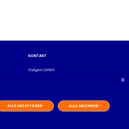
KONTAKT
Stalgast GmbH
Mary-Somerville-Str.6
×
28359 Bremen
info@stalgast.de
+49 421 408844-0
ALLE AKZEPTIEREN
ALLE ABLEHNEN