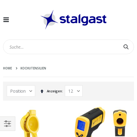
Navigation
umschalten
Suc
HOME
KOCHUTENSILIEN
In
Anzeigen
absteigender
Reihenfolge
EINKAUFEN