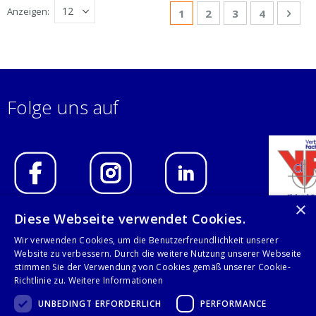
Seite
Anzeigen
Sie lesen gerade Seite
Seite
Seite
Seite
Seit
Weit
1
2
3
4
Folge uns auf
×
Diese Webseite verwendet Cookies.
IMPRESSUM
Wir verwenden Cookies, um die Benutzerfreundlichkeit unserer
Website zu verbessern. Durch die weitere Nutzung unserer Webseite
DATENSCHUTZERKLÄRUNG
stimmen Sie der Verwendung von Cookies gemäß unserer Cookie-
Richtlinie zu.
Weitere Informationen
AGB
UNBEDINGT ERFORDERLICH
PERFORMANCE