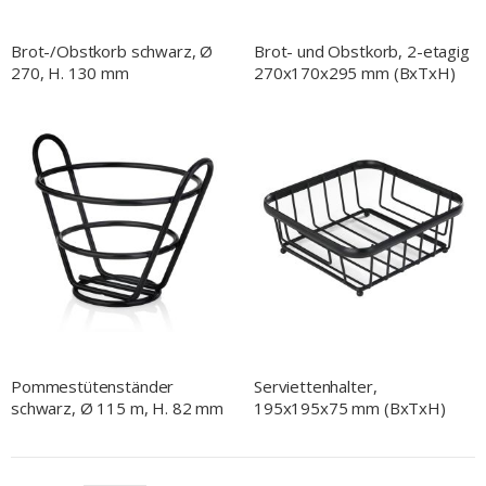
Brot-/Obstkorb schwarz, Ø
Brot- und Obstkorb, 2-etagig
270, H. 130 mm
270x170x295 mm (BxTxH)
Pommestütenständer
Serviettenhalter,
schwarz, Ø 115 m, H. 82 mm
195x195x75 mm (BxTxH)