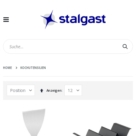
Navigation
umschalten
Suc
HOME
KOCHUTENSILIEN
In
Anzeigen
absteigender
Reihenfolge