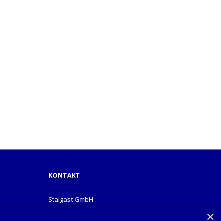
KONTAKT
Stalgast GmbH
Mary-Somerville-Str.6
×