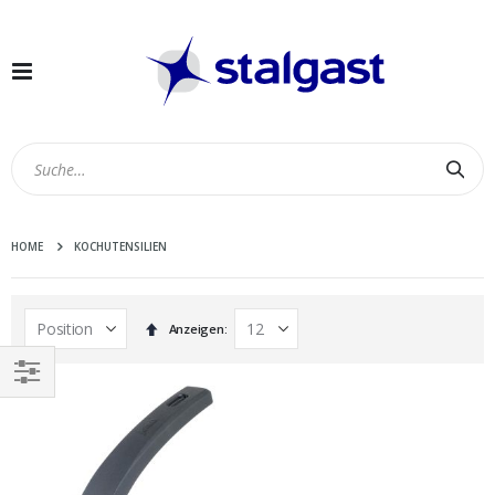
Navigation
umschalten
Suc
HOME
KOCHUTENSILIEN
In
Anzeigen
absteigender
Reihenfolge
EINKAUFEN
NACH