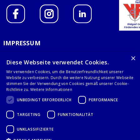
IMPRESSUM
DATENSCHUTZERKLÄRUNG
×
Diese Webseite verwendet Cookies.
AGB
Wir verwenden Cookies, um die Benutzerfreundlichkeit unserer
Website zu verbessern. Durch die weitere Nutzung unserer Webseite
KONTAKT
stimmen Sie der Verwendung von Cookies gemäß unserer Cookie-
Richtlinie zu.
Weitere Informationen
Stalgast GmbH
UNBEDINGT ERFORDERLICH
PERFORMANCE
Mary-Somerville-Str.6
28359 Bremen
TARGETING
FUNKTIONALITÄT
info@stalgast.de
+49 421 408844-0
UNKLASSIFIZIERTE