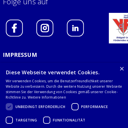
Folge uns auf
IMPRESSUM
DATENSCHUTZERKLÄRUNG
×
Diese Webseite verwendet Cookies.
AGB
Wir verwenden Cookies, um die Benutzerfreundlichkeit unserer
Website zu verbessern. Durch die weitere Nutzung unserer Webseite
KONTAKT
stimmen Sie der Verwendung von Cookies gemäß unserer Cookie-
Richtlinie zu.
Weitere Informationen
Stalgast GmbH
UNBEDINGT ERFORDERLICH
PERFORMANCE
Mary-Somerville-Str.6
28359 Bremen
TARGETING
FUNKTIONALITÄT
info@stalgast.de