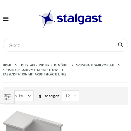
Navigation
umschalten
Suc
HOME
EDELSTAHL- UND PROJEKTMÖBEL
SPEISENAUSGABESYSTEME
SPEISENAUSGABESYSTEM "FREE FLOW"
KASSENSTATION MIT ARBEITSFLÄCHE LINKS
In
Anzeigen
absteigender
EINKAUFEN
Reihenfolge
NACH