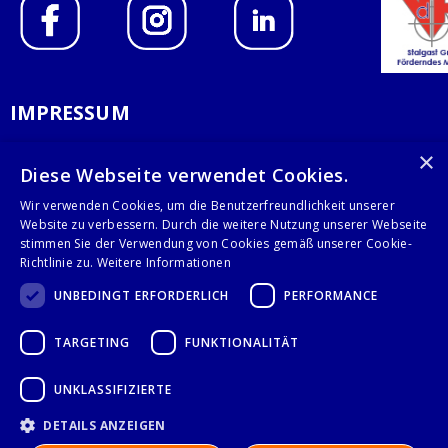
IMPRESSUM
DATENSCHUTZERKLÄRUNG
×
Diese Webseite verwendet Cookies.
AGB
Wir verwenden Cookies, um die Benutzerfreundlichkeit unserer
Website zu verbessern. Durch die weitere Nutzung unserer Webseite
KONTAKT
stimmen Sie der Verwendung von Cookies gemäß unserer Cookie-
Richtlinie zu.
Weitere Informationen
Stalgast GmbH
UNBEDINGT ERFORDERLICH
PERFORMANCE
Mary-Somerville-Str.6
28359 Bremen
TARGETING
FUNKTIONALITÄT
info@stalgast.de
+49 421 408844-0
UNKLASSIFIZIERTE
DETAILS ANZEIGEN