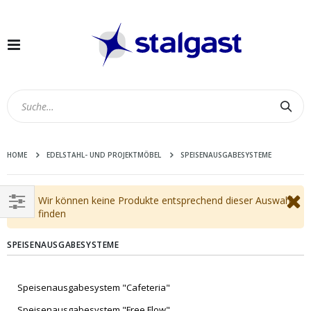
Navigation
umschalten
Suc
HOME
EDELSTAHL- UND PROJEKTMÖBEL
SPEISENAUSGABESYSTEME
Wir können keine Produkte entsprechend dieser Auswahl
finden
EINKAUFEN
NACH
SPEISENAUSGABESYSTEME
Speisenausgabesystem "Cafeteria"
Speisenausgabesystem "Free Flow"