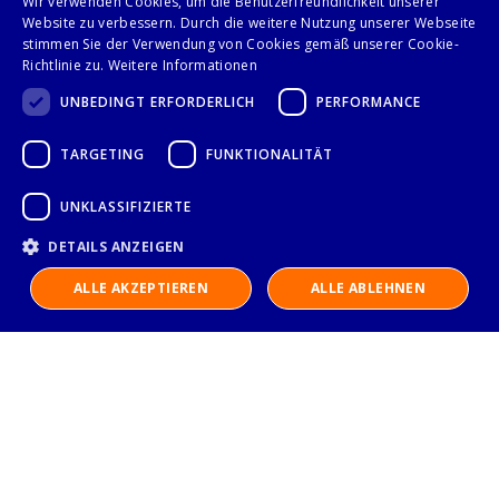
Wir verwenden Cookies, um die Benutzerfreundlichkeit unserer
für Kombidämpfer
passend zu PP0402630
Website zu verbessern. Durch die weitere Nutzung unserer Webseite
SmartCook/ClassicCook GN
stimmen Sie der Verwendung von Cookies gemäß unserer Cookie-
1/1
Richtlinie zu.
Weitere Informationen
UNBEDINGT ERFORDERLICH
PERFORMANCE
Seite
Anzeigen
Sie lesen gerade Seite
Seite
Seite
Seite
Seite
Sei
We
1
2
3
4
5
TARGETING
FUNKTIONALITÄT
UNKLASSIFIZIERTE
DETAILS ANZEIGEN
ALLE AKZEPTIEREN
ALLE ABLEHNEN
Folge uns auf