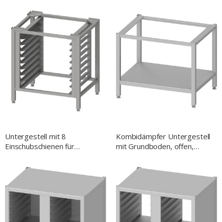
8 Einschubschienen GN 2/1
6 Einschubschienen GN 2/1
Untergestell mit 8
Kombidämpfer Untergestell
Einschubschienen für
mit Grundboden, offen,
EasyBake/RX, 600x400 mm,
862x637x699 mm (BxTxH)
H. 850 mm