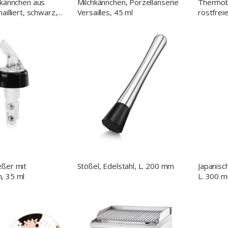
hkännchen aus
Milchkännchen, Porzellanserie
Thermob
ailliert, schwarz,
Versailles, 45 ml
rostfrei
eßer mit
Stößel, Edelstahl, L. 200 mm
Japanisch
, 35 ml
L. 300 