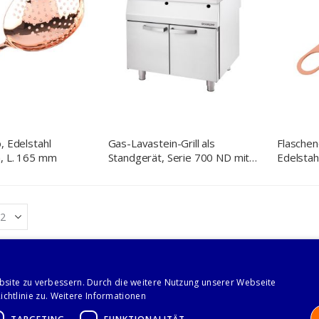
, Edelstahl
Gas-Lavastein-Grill als
Flaschen
n, L. 165 mm
Standgerät, Serie 700 ND mit
Edelstah
V-Rost, 800x700x850 mm
mm
bsite zu verbessern. Durch die weitere Nutzung unserer Webseite
chtlinie zu.
Weitere Informationen