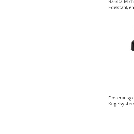
Barista Milc
Edelstahl, em
0,45 L
Dosierausgi
Kugelsystem