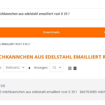
Downloads
EMAILLIERT ROST 0 35 L"
LCHKANNCHEN AUS EDELSTAHL EMAILLIERT RO
h
Anzeigen
In
Ansicht
Raster
Liste
aufsteigender
als
Reihenfolge
SIE
milchkannchen aus edelstahl emailliert rost 0 35 l
bb0703085 milchk