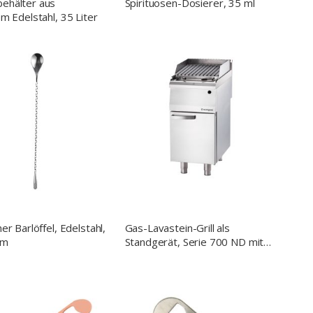
ehälter aus
Spirituosen-Dosierer, 35 ml
em Edelstahl, 35 Liter
er Barlöffel, Edelstahl,
Gas-Lavastein-Grill als
mm
Standgerät, Serie 700 ND mit
V-Rost, 400x700x850 mm