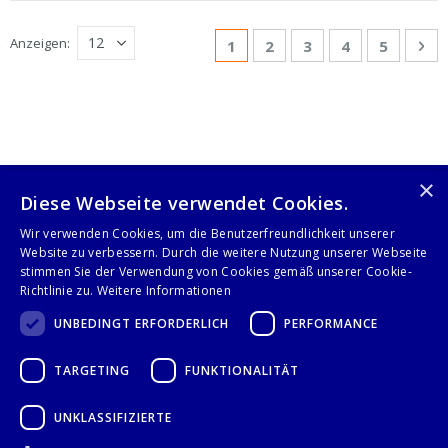
Seite
Anzeigen
Sie lesen gerade Seite
Seite
Seite
Seite
Seite
Sei
We
1
2
3
4
5
×
Diese Webseite verwendet Cookies.
Folge uns auf
Wir verwenden Cookies, um die Benutzerfreundlichkeit unserer
Website zu verbessern. Durch die weitere Nutzung unserer Webseite
stimmen Sie der Verwendung von Cookies gemäß unserer Cookie-
Richtlinie zu.
Weitere Informationen
UNBEDINGT ERFORDERLICH
PERFORMANCE
TARGETING
FUNKTIONALITÄT
IMPRESSUM
UNKLASSIFIZIERTE