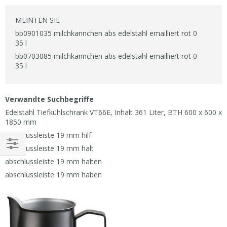
Reihenfolge
MEINTEN SIE
bb0901035 milchkannchen abs edelstahl emailliert rot 0
35 l
bb0703085 milchkannchen abs edelstahl emailliert rot 0
35 l
Verwandte Suchbegriffe
Edelstahl Tiefkühlschrank VT66E, Inhalt 361 Liter, BTH 600 x 600 x
1850 mm
abschlussleiste 19 mm hilf
abschlussleiste 19 mm halt
EINKAUFEN
abschlussleiste 19 mm halten
NACH
abschlussleiste 19 mm haben