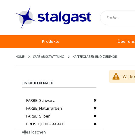
Produkte
Über uns
HOME
CAFÉ-AUSSTATTUNG
KAFFEEGLÄSER UND ZUBEHÖR
Wir k
EINKAUFEN NACH
Dies entfernen
FARBE
Schwarz
Dies entfernen
FARBE
Naturfarben
Dies entfernen
FARBE
Silber
Dies entfernen
PREIS
0,00 € - 99,99 €
Alles löschen