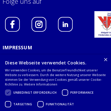
Folge uns auf
IMPRESSUM
DATENSCHUTZERKLÄRUNG
×
Diese Webseite verwendet Cookies.
AGB
Wir verwenden Cookies, um die Benutzerfreundlichkeit unserer
Website zu verbessern. Durch die weitere Nutzung unserer Webseite
KONTAKT
stimmen Sie der Verwendung von Cookies gemäß unserer Cookie-
Richtlinie zu.
Weitere Informationen
Stalgast GmbH
UNBEDINGT ERFORDERLICH
PERFORMANCE
Mary-Somerville-Str.6
28359 Bremen
TARGETING
FUNKTIONALITÄT
info@stalgast.de