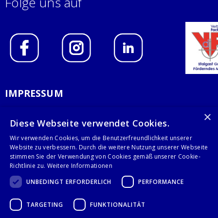
Folge uns auf
IMPRESSUM
DATENSCHUTZERKLÄRUNG
×
Diese Webseite verwendet Cookies.
AGB
Wir verwenden Cookies, um die Benutzerfreundlichkeit unserer
Website zu verbessern. Durch die weitere Nutzung unserer Webseite
KONTAKT
stimmen Sie der Verwendung von Cookies gemäß unserer Cookie-
Richtlinie zu.
Weitere Informationen
Stalgast GmbH
UNBEDINGT ERFORDERLICH
PERFORMANCE
Mary-Somerville-Str.6
28359 Bremen
TARGETING
FUNKTIONALITÄT
info@stalgast.de