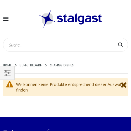
Navigation
umschalten
Suc
HOME
BUFFETBEDARF
CHAFING DISHES
EINKAUFEN
Wir können keine Produkte entsprechend dieser Auswahl
NACH
finden