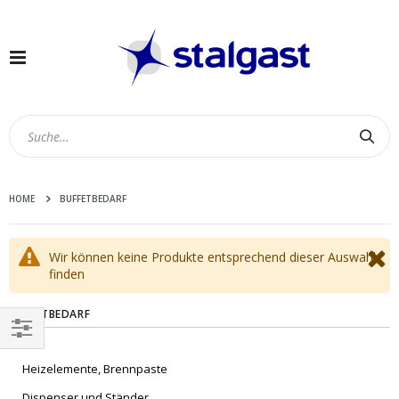
Navigation
umschalten
Suc
HOME
BUFFETBEDARF
Wir können keine Produkte entsprechend dieser Auswahl
finden
BUFFETBEDARF
EINKAUFEN
Heizelemente, Brennpaste
NACH
Dispenser und Ständer