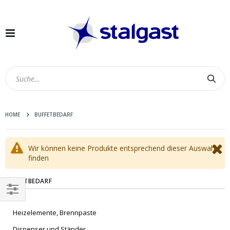
Navigation
umschalten
Suc
HOME
BUFFETBEDARF
Wir können keine Produkte entsprechend dieser Auswahl
finden
BUFFETBEDARF
EINKAUFEN
Heizelemente, Brennpaste
NACH
Dispenser und Ständer