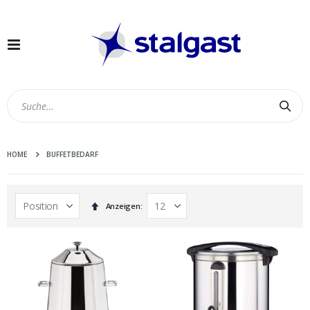
Navigation
umschalten
Suc
HOME
BUFFETBEDARF
In
Anzeigen
absteigender
Reihenfolge