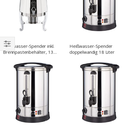
Heißwasser-Spender inkl.
Heißwasser-Spender
Brennpastenbehälter, 13
doppelwandig 18 Liter
EINKAUFEN
Liter
NACH