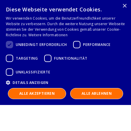
Seite
×
Anzeigen
Sie lesen gerade Sei
Seite
Seite
Weiter
1
2
Diese Webseite verwendet Cookies.
Wir verwenden Cookies, um die Benutzerfreundlichkeit unserer
Website zu verbessern. Durch die weitere Nutzung unserer Webseite
stimmen Sie der Verwendung von Cookies gemäß unserer Cookie-
Richtlinie zu.
Weitere Informationen
Folge uns auf
UNBEDINGT ERFORDERLICH
PERFORMANCE
TARGETING
FUNKTIONALITÄT
UNKLASSIFIZIERTE
DETAILS ANZEIGEN
ALLE AKZEPTIEREN
ALLE ABLEHNEN
IMPRESSUM
DATENSCHUTZERKLÄRUNG
AGB