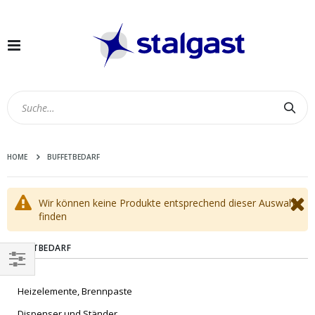
Navigation
umschalten
Suc
HOME
BUFFETBEDARF
Wir können keine Produkte entsprechend dieser Auswahl
finden
BUFFETBEDARF
EINKAUFEN
Heizelemente, Brennpaste
NACH
Dispenser und Ständer