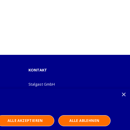
KONTAKT
Stalgast GmbH
Mary-Somerville-Str.6
×
28359 Bremen
info@stalgast.de
+49 421 408844-0
ALLE AKZEPTIEREN
ALLE ABLEHNEN