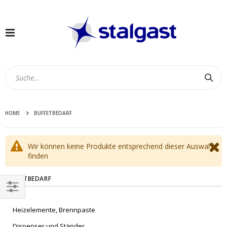
Navigation
umschalten
Suc
HOME
BUFFETBEDARF
Wir können keine Produkte entsprechend dieser Auswahl
finden
BUFFETBEDARF
EINKAUFEN
Heizelemente, Brennpaste
NACH
Dispenser und Ständer