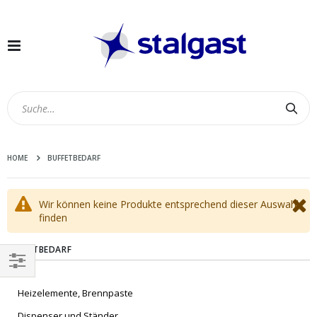
Navigation
umschalten
Suc
HOME
BUFFETBEDARF
Wir können keine Produkte entsprechend dieser Auswahl
finden
BUFFETBEDARF
EINKAUFEN
Heizelemente, Brennpaste
NACH
Dispenser und Ständer