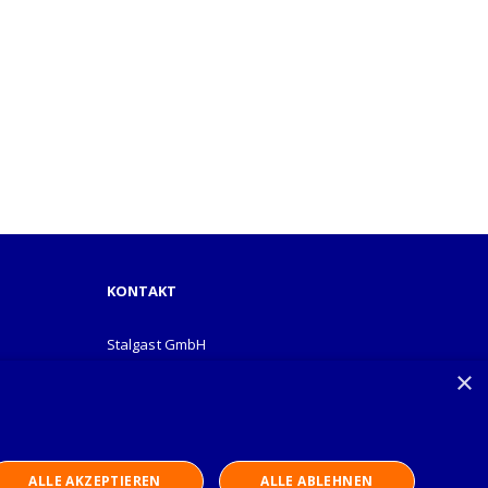
KONTAKT
Stalgast GmbH
Mary-Somerville-Str.6
×
28359 Bremen
info@stalgast.de
+49 421 408844-0
ALLE AKZEPTIEREN
ALLE ABLEHNEN