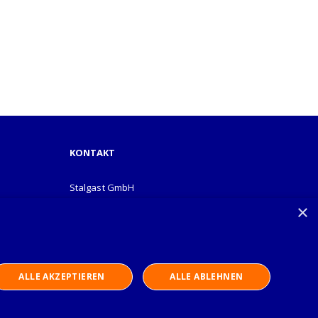
KONTAKT
Stalgast GmbH
Mary-Somerville-Str.6
×
28359 Bremen
info@stalgast.de
+49 421 408844-0
ALLE AKZEPTIEREN
ALLE ABLEHNEN