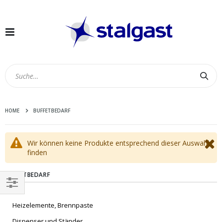
Navigation
umschalten
Suc
HOME
BUFFETBEDARF
Wir können keine Produkte entsprechend dieser Auswahl
finden
BUFFETBEDARF
EINKAUFEN
Heizelemente, Brennpaste
NACH
Dispenser und Ständer