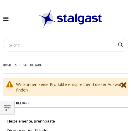
Navigation
umschalten
Suc
HOME
BUFFETBEDARF
Wir können keine Produkte entsprechend dieser Auswahl
finden
BUFFETBEDARF
EINKAUFEN
Heizelemente, Brennpaste
NACH
Dispenser und Ständer