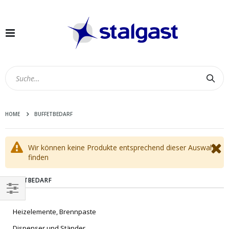
Navigation
umschalten
Suc
HOME
BUFFETBEDARF
Wir können keine Produkte entsprechend dieser Auswahl
finden
BUFFETBEDARF
EINKAUFEN
Heizelemente, Brennpaste
NACH
Dispenser und Ständer