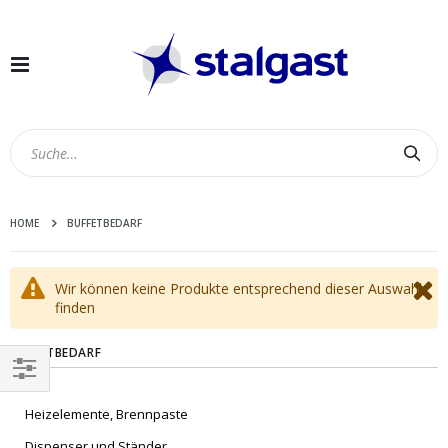
Navigation
umschalten
Suc
HOME
BUFFETBEDARF
Wir können keine Produkte entsprechend dieser Auswahl
finden
BUFFETBEDARF
EINKAUFEN
Heizelemente, Brennpaste
NACH
Dispenser und Ständer