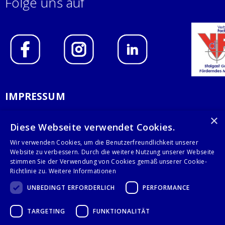
Folge uns auf
IMPRESSUM
DATENSCHUTZERKLÄRUNG
×
Diese Webseite verwendet Cookies.
AGB
Wir verwenden Cookies, um die Benutzerfreundlichkeit unserer
Website zu verbessern. Durch die weitere Nutzung unserer Webseite
KONTAKT
stimmen Sie der Verwendung von Cookies gemäß unserer Cookie-
Richtlinie zu.
Weitere Informationen
Stalgast GmbH
UNBEDINGT ERFORDERLICH
PERFORMANCE
Mary-Somerville-Str.6
28359 Bremen
TARGETING
FUNKTIONALITÄT
info@stalgast.de