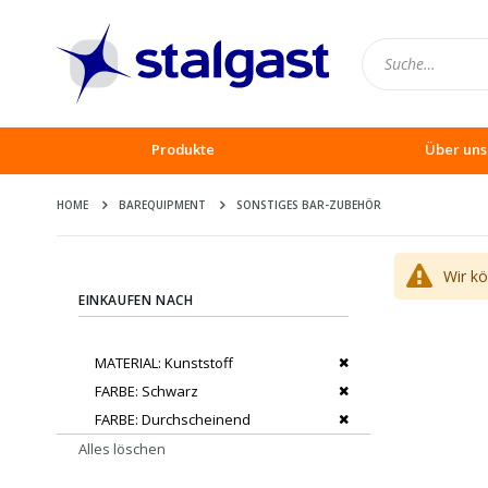
Produkte
Über uns
HOME
BAREQUIPMENT
SONSTIGES BAR-ZUBEHÖR
Wir k
EINKAUFEN NACH
Dies entfernen
MATERIAL
Kunststoff
Dies entfernen
FARBE
Schwarz
Dies entfernen
FARBE
Durchscheinend
Alles löschen