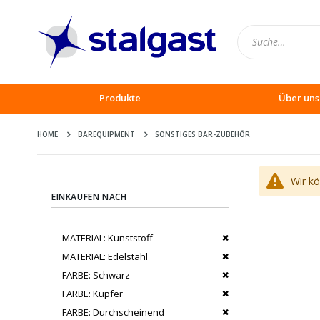
Produkte
Über uns
HOME
BAREQUIPMENT
SONSTIGES BAR-ZUBEHÖR
Wir k
EINKAUFEN NACH
Dies entfernen
MATERIAL
Kunststoff
Dies entfernen
MATERIAL
Edelstahl
Dies entfernen
FARBE
Schwarz
Dies entfernen
FARBE
Kupfer
Dies entfernen
FARBE
Durchscheinend