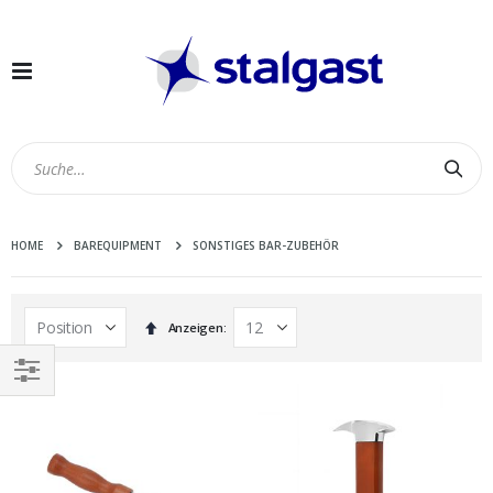
Navigation
umschalten
Suc
HOME
BAREQUIPMENT
SONSTIGES BAR-ZUBEHÖR
In
Anzeigen
absteigender
Reihenfolge
EINKAUFEN
NACH