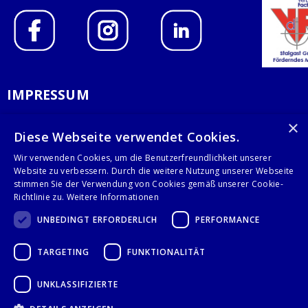
IMPRESSUM
DATENSCHUTZERKLÄRUNG
×
Diese Webseite verwendet Cookies.
AGB
Wir verwenden Cookies, um die Benutzerfreundlichkeit unserer
Website zu verbessern. Durch die weitere Nutzung unserer Webseite
KONTAKT
stimmen Sie der Verwendung von Cookies gemäß unserer Cookie-
Richtlinie zu.
Weitere Informationen
Stalgast GmbH
UNBEDINGT ERFORDERLICH
PERFORMANCE
Mary-Somerville-Str.6
28359 Bremen
TARGETING
FUNKTIONALITÄT
info@stalgast.de
+49 421 408844-0
UNKLASSIFIZIERTE