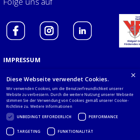
Folge uns auf
IMPRESSUM
DATENSCHUTZERKLÄRUNG
×
Diese Webseite verwendet Cookies.
AGB
Wir verwenden Cookies, um die Benutzerfreundlichkeit unserer
Website zu verbessern. Durch die weitere Nutzung unserer Webseite
KONTAKT
stimmen Sie der Verwendung von Cookies gemäß unserer Cookie-
Richtlinie zu.
Weitere Informationen
Stalgast GmbH
UNBEDINGT ERFORDERLICH
PERFORMANCE
Mary-Somerville-Str.6
28359 Bremen
TARGETING
FUNKTIONALITÄT
info@stalgast.de