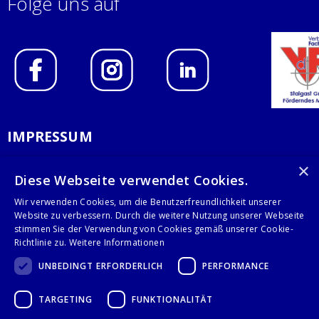
Folge uns auf
IMPRESSUM
DATENSCHUTZERKLÄRUNG
×
Diese Webseite verwendet Cookies.
AGB
Wir verwenden Cookies, um die Benutzerfreundlichkeit unserer
Website zu verbessern. Durch die weitere Nutzung unserer Webseite
KONTAKT
stimmen Sie der Verwendung von Cookies gemäß unserer Cookie-
Richtlinie zu.
Weitere Informationen
Stalgast GmbH
UNBEDINGT ERFORDERLICH
PERFORMANCE
Mary-Somerville-Str.6
28359 Bremen
TARGETING
FUNKTIONALITÄT
info@stalgast.de