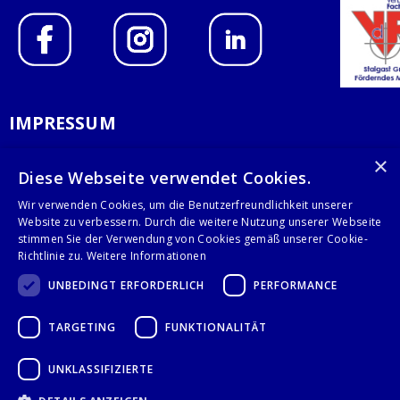
IMPRESSUM
DATENSCHUTZERKLÄRUNG
×
Diese Webseite verwendet Cookies.
AGB
Wir verwenden Cookies, um die Benutzerfreundlichkeit unserer
Website zu verbessern. Durch die weitere Nutzung unserer Webseite
KONTAKT
stimmen Sie der Verwendung von Cookies gemäß unserer Cookie-
Richtlinie zu.
Weitere Informationen
Stalgast GmbH
UNBEDINGT ERFORDERLICH
PERFORMANCE
Mary-Somerville-Str.6
28359 Bremen
TARGETING
FUNKTIONALITÄT
info@stalgast.de
+49 421 408844-0
UNKLASSIFIZIERTE