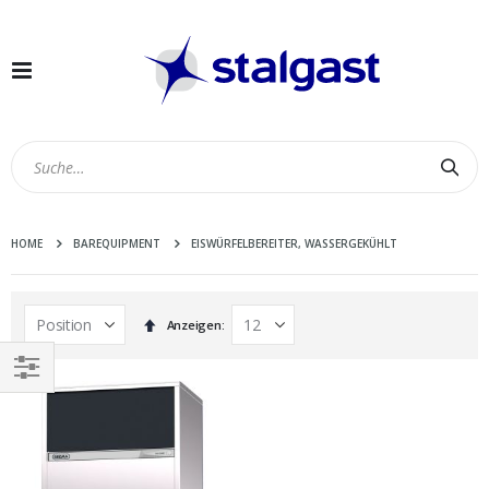
Navigation
umschalten
Suc
HOME
BAREQUIPMENT
EISWÜRFELBEREITER, WASSERGEKÜHLT
In
Anzeigen
absteigender
Reihenfolge
EINKAUFEN
NACH